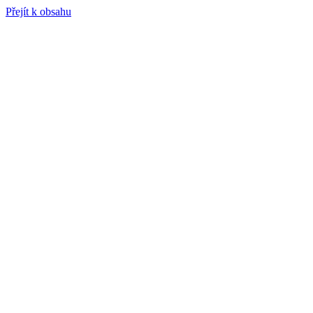
Přejít k obsahu
Životopis
Etický kodex
Publikace
Partneři